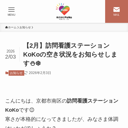
MENU
MAIL
ホーム
お知らせ
【2月】訪問看護ステーション
2026
KoKoの空き状況をお知らせしま
2/03
す⛄❄️
2026年2月3日
お知らせ
こんにちは、京都市南区の
訪問看護ステーション
KoKo
です😊
寒さが本格的になってきましたが、みなさま体調