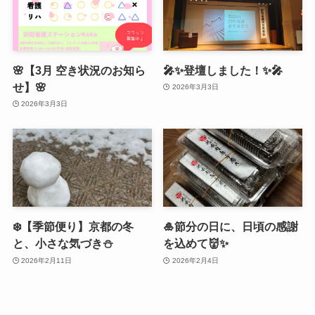
🌸【3月 空き状況のお知ら
🎤✨登壇しました！✨🎤
せ】🌸
2026年3月3日
2026年3月3日
❄️【季節便り】京都の冬
🎍節分の日に、日頃の感謝
と、小さな気づき⛄️
を込めて👹✨
2026年2月11日
2026年2月4日