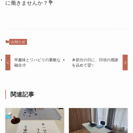
に働きませんか？💐
お知らせ
🌸趣味とリハビリの素敵な
🎍節分の日に、日頃の感謝
融合🎨
を込めて👹✨
関連記事