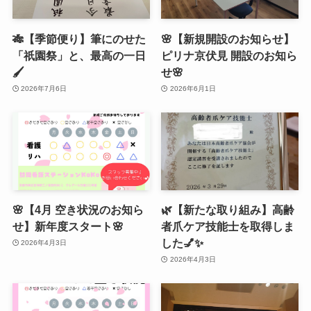
🎋【季節便り】筆にのせた
🌸【新規開設のお知らせ】
「祇園祭」と、最高の一日
ピリナ京伏見 開設のお知ら
🖌️
せ🌸
2026年7月6日
2026年6月1日
🌸【4月 空き状況のお知ら
🌿【新たな取り組み】高齢
せ】新年度スタート🌸
者爪ケア技能士を取得しま
した💅✨
2026年4月3日
2026年4月3日